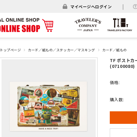
マイページへログイン
トップページ
カード／紙もの／ステッカー／マスキング
カード／紙もの
TF ポスト
(07100080)
価格:
購入数: