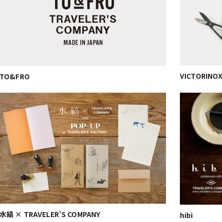
VICTORINO
TO&FRO
水縞 × TRAVELER’S COMPANY
hibi