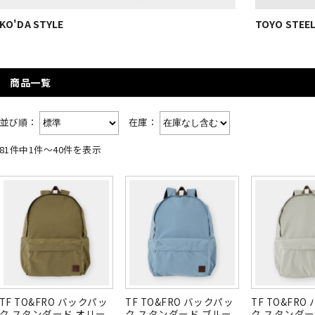
KO'DA STYLE
TOYO STEE
商品一覧
並び順：
在庫：
81件中1件～40件を表示
TF TO&FRO バックパッ
TF TO&FRO バックパッ
TF TO&FR
ク スタンダード オリー
ク スタンダード ブルー
ク スタンダー