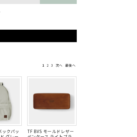
L
1
2
3
次へ
最後へ
O バックパッ
TF BVS モールドレザー
ド グレー
ペンケース ライトブラ