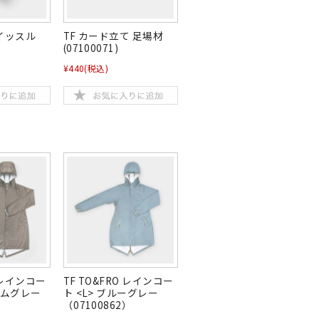
ホイッスル
TF カード立て 足場材
(07100071)
¥440
(税込)
O レインコー
TF TO&FRO レインコー
ォームグレー
ト <L> ブルーグレー
（07100862）