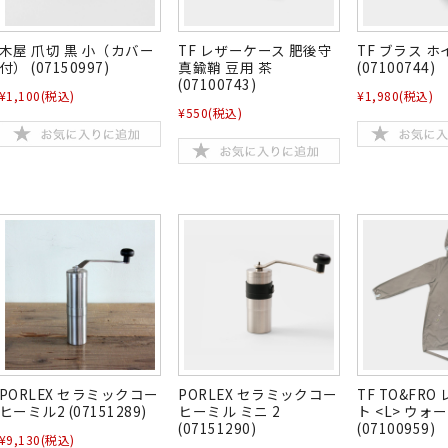
木屋 爪切 黒 小（カバー
TF レザーケース 肥後守
TF ブラス 
付） (07150997)
真鍮鞘 豆用 茶
(07100744)
(07100743)
¥1,100
(税込)
¥1,980
(税込)
¥550
(税込)
PORLEX セラミックコー
PORLEX セラミックコー
TF TO&FR
ヒーミル2 (07151289)
ヒーミル ミニ 2
ト <L> ウ
(07151290)
(07100959)
¥9,130
(税込)