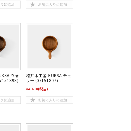
KSA ウォ
椿井木工舎 KUKSA チェ
151898)
リー (07151897)
¥4,400
(税込)