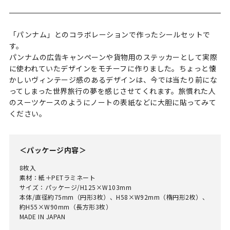
「パンナム」とのコラボレーションで作ったシールセットで
す。
パンナムの広告キャンペーンや貨物用のステッカーとして実際
に使われていたデザインをモチーフに作りました。ちょっと懐
かしいヴィンテージ感のあるデザインは、今では当たり前にな
ってしまった世界旅行の夢を感じさせてくれます。旅慣れた人
のスーツケースのようにノートの表紙などに大胆に貼ってみて
ください。
＜パッケージ内容＞
8枚入
素材：紙＋PETラミネート
サイズ：パッケージ/H125×W103mm
本体/直径約75mm（円形3枚）、H58×W92mm（楕円形2枚）、
約H55×W90mm（長方形3枚）
MADE IN JAPAN