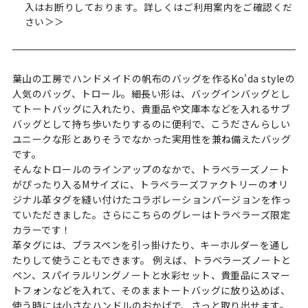
入はお断りしております。詳しくはご利用案内をご確認くだ
さい＞＞
葉山の工房でハンドメイドの帆布のバッグを作るKo'da styleの
人気のバッグ、トロール。細長い形は、バッグインバッグとし
てトートバッグに入れたり、貴重品や文庫本などを入れるサブ
バッグとして持ち歩いたりするのに便利で、こうださんらしい
ユニークな形とありそうでなかった実用性を兼ね備えたバッグ
です。
そんなトロールのラインアップのなかで、トラベラーズノート
がぴったり入るMサイズに、トラベラーズファクトリーのオリ
ジナル革タグを縫い付けたコラボレーションバージョンを作っ
ていただきました。さらにこちらのグレーはトラベラーズ限定
カラーです！
革タグには、ブラスペンを引っ掛けたり、キーホルダーを通し
たりして使うこともできます。 例えば、トラベラーズノートと
ペン、スパイラルリングノートと水彩セット、貴重品にスマー
トフォンなどを入れて、そのままトートバッグに放り込めば、
使う時には小さなハンドルのおかげで、さっと取り出せます。