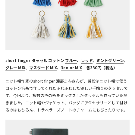
short finger タッセル コットン
ブルー
、
レッド
、
ミントグリーン
、
グレー MIX
、
マスタード MIX
、
3color MIX
各330円（税込）
ニット帽作家のshort finger 渡部まみさんが、普段はニット帽で使う
コットン毛糸で作ってくれたふわふわした優しい手触りのタッセルで
す。今回より、複数の色の糸をミックスしたタッセルも作っていただ
きました。ニット帽やジャケット、バッグにアクセサリーとして付け
るのはもちろん、トラベラーズノートのチャームにもぴったりです。