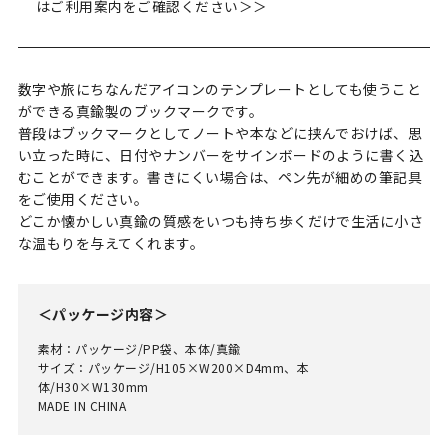
はご利用案内をご確認ください＞＞
数字や旅にちなんだアイコンのテンプレートとしても使うこと
ができる真鍮製のブックマークです。
普段はブックマークとしてノートや本などに挟んでおけば、思
い立った時に、日付やナンバーをサインボードのように書く込
むことができます。書きにくい場合は、ペン先が細めの筆記具
をご使用ください。
どこか懐かしい真鍮の質感をいつも持ち歩くだけで生活に小さ
な温もりを与えてくれます。
＜パッケージ内容＞
素材：パッケージ/PP袋、本体/真鍮
サイズ：パッケージ/H105×W200×D4mm、本
体/H30×W130mm
MADE IN CHINA