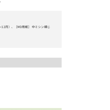
。
～12月）、［MD用紙］ 中ミシン綴じ