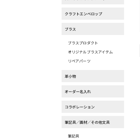
クラフトエンベロップ
ブラス
ブラスプロダクト
オリジナルブラスアイテム
リペアパーツ
革小物
オーダー名入れ
コラボレーション
TF チャーム トランク
TF チャーム トレイン
TF チャーム 北斗星
筆記具／画材／その他文具
柄 (07100746)
柄 (07100745)
（07100444）
1,760
(税込)
¥1,760
(税込)
¥1,210
(税込)
筆記具