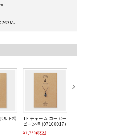
m
ください。
 ボルト柄
TF チャーム コーヒー
TF チャーム ウクレレ
TF チ
ビーン柄 (07100017)
柄 (07100016)
(0710
¥1,760
(税込)
¥1,760
(税込)
¥1,760