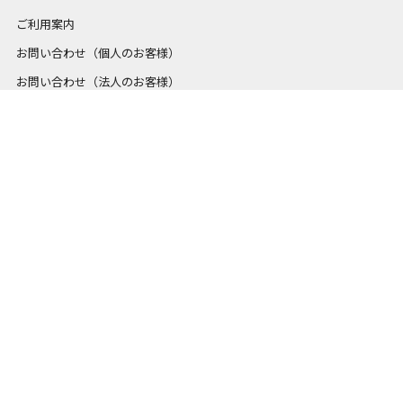
ご利用案内
お問い合わせ（個人のお客様）
お問い合わせ（法人のお客様）
WEBSITE / SNS
-
TRAVELER’S COMPANY
WEBSITE / SNS
-
TRAVELER’S FACTORY
International shipping is not available. Sorry. Terms of payment is only
collect on delivery in Japan.
会社概要（株式会社デザインフィル）
個人情報保護について
特定商取引法に関する表示