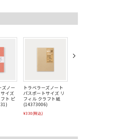
ーズノー
トラベラーズノート
TF トラベラーズノー
トラベ
トサイズ
パスポートサイズ リ
ト パスポートサイズ
パスポ
フト ピ
フィル クラフト紙
リフィル ST クラフト
フィル
31)
(14373006)
(07100352)
(1433
¥330
(税込)
¥220
(税込)
¥374
(税