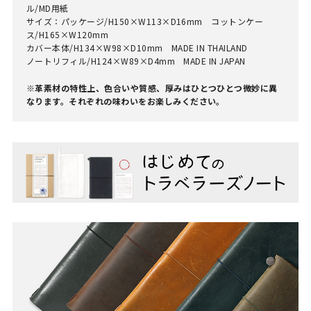
ル/MD用紙
サイズ：パッケージ/H150×W113×D16mm コットンケー
ス/H165×W120mm
カバー本体/H134×W98×D10mm MADE IN THAILAND
ノートリフィル/H124×W89×D4mm MADE IN JAPAN
※革素材の特性上、色合いや質感、厚みはひとつひとつ微妙に異
なります。それぞれの味わいをお楽しみください。