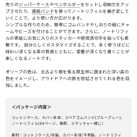
売りの
ジッパーケース
や
ペンホルダー
をセットし収納力をアッ
プさせたり、
連結バンド
を使ってノートリフィルを継ぎ足して
いくことで、より使い方が広がります。
シンプルな作りのため、簡単にゴムバンドやしおりの紐にチャ
ームやビーズを付けることができます。さらに、ノートリフィ
ルの表紙にお気に入りのステッカーや使用済切手を貼っても素
敵です。 自分らしくカスタマイズすることで、永く使うほどに
味わい深くなる革の質感とともに、愛着が深くなり書くことが
楽しくなるノートです。
オリーブの色は、太古より根を張る原生林に囲まれた深い森の
色をイメージし、アウトドアへの旅を想起させてくれる色を目
指しました。
＜パッケージ内容＞
コットンケース、カバー本体、スペアゴムバンド(ブルーグレー)、
ノートリフィル(64ページ、無罫、ステッチャー綴じ）
素材：コットンケース/布製、カバー本体/牛革製、ノートリフィ