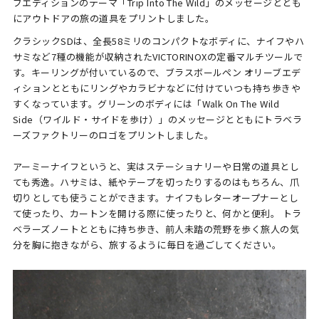
ブエディションのテーマ「Trip Into The Wild」のメッセージととも
にアウトドアの旅の道具をプリントしました。
クラシックSDは、全長58ミリのコンパクトなボディに、ナイフやハ
サミなど7種の機能が収納されたVICTORINOXの定番マルチツールで
す。キーリングが付いているので、ブラスボールペン オリーブエデ
ィションとともにリングやカラビナなどに付けていつも持ち歩きや
すくなっています。グリーンのボディには「Walk On The Wild
Side（ワイルド・サイドを歩け）」のメッセージとともにトラベラ
ーズファクトリーのロゴをプリントしました。
アーミーナイフというと、実はステーショナリーや日常の道具とし
ても秀逸。ハサミは、紙やテープを切ったりするのはもちろん、爪
切りとしても使うことができます。ナイフもレターオープナーとし
て使ったり、カートンを開ける際に使ったりと、何かと便利。
トラ
ベラーズノートとともに持ち歩き、前人未踏の荒野を歩く旅人の気
分を胸に抱きながら、旅するように毎日を過ごしてください。